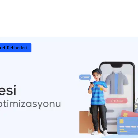
yfa
Hakkımızda
Ürün ve Hizmetler
Referan
ret Rehberleri