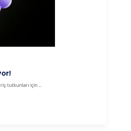
yor!
ş tutkunları için ...