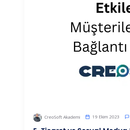
19 Ekim 2023
CreoSoft Akademi