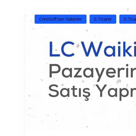
CreoSoft'tan Haberler
E-Ticaret
E-Tica