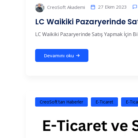
27 Ekim 2023
CreoSoft Akademi
LC Waikiki Pazaryerinde S
LC Waikiki Pazaryerinde Satış Yapmak İçin Bi
Devamını oku
CreoSoft'tan Haberler
E-Ticaret
E-Tica