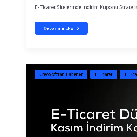
E-Ticaret Sitelerinde İndirim Kuponu Stratejisi
Devamını oku
CreoSoft'tan Haberler
E-Ticaret
E-Tica