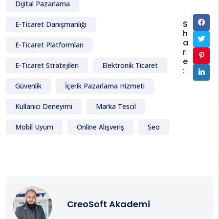
Dijital Pazarlama
S
E-Ticaret Danışmanlığı
h
a
E-Ticaret Platformları
r
e
E-Ticaret Stratejileri
Elektronik Ticaret
:
Güvenlik
İçerik Pazarlama Hizmeti
Kullanıcı Deneyimi
Marka Tescil
Mobil Uyum
Online Alışveriş
Seo
CreoSoft Akademi