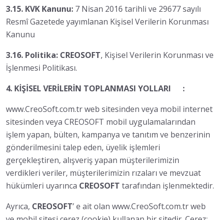
3.15. KVK Kanunu:
7 Nisan 2016 tarihli ve 29677 sayılı
Resmî Gazetede yayımlanan Kişisel Verilerin Korunması
Kanunu
3.16. Politika: CREOSOFT
, Kişisel Verilerin Korunması ve
İşlenmesi Politikası.
4. KİŞİSEL VERİLERİN TOPLANMASI YOLLARI :
www.CreoSoft.com.tr web sitesinden veya mobil internet
sitesinden veya CREOSOFT mobil uygulamalarından
işlem yapan, bülten, kampanya ve tanıtım ve benzerinin
gönderilmesini talep eden, üyelik işlemleri
gerçekleştiren, alışveriş yapan müşterilerimizin
verdikleri veriler, müşterilerimizin rızaları ve mevzuat
hükümleri uyarınca
CREOSOFT
tarafından işlenmektedir.
Ayrıca,
CREOSOFT
’ e ait olan www.CreoSoft.com.tr web
ve mobil sitesi çerez (cookie) kullanan bir sitedir. Çerez;