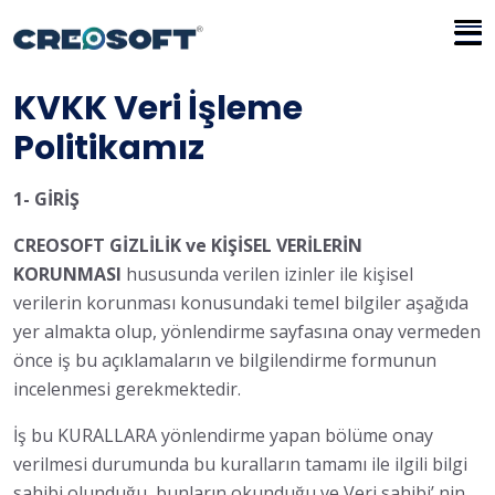
İçeriğe
atla
KVKK Veri İşleme
Politikamız
1- GİRİŞ
CREOSOFT
GİZLİLİK ve KİŞİSEL VERİLERİN
KORUNMASI
hususunda verilen izinler ile kişisel
verilerin korunması konusundaki temel bilgiler aşağıda
yer almakta olup, yönlendirme sayfasına onay vermeden
önce iş bu açıklamaların ve bilgilendirme formunun
incelenmesi gerekmektedir.
İş bu KURALLARA yönlendirme yapan bölüme onay
verilmesi durumunda bu kuralların tamamı ile ilgili bilgi
sahibi olunduğu, bunların okunduğu ve Veri sahibi’ nin