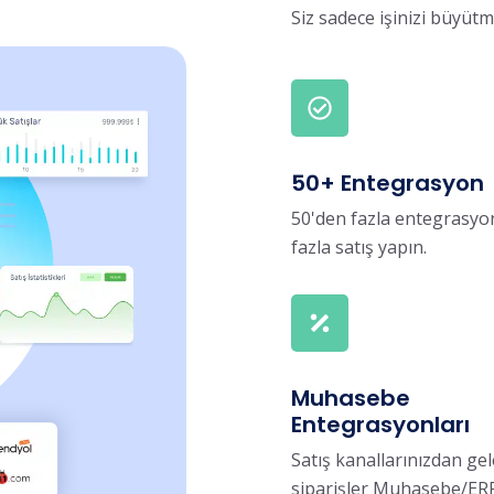
Siz sadece işinizi büyüt
50+ Entegrasyon
50'den fazla entegrasyon
fazla satış yapın.
Muhasebe
Entegrasyonları
Satış kanallarınızdan ge
siparişler Muhasebe/ER