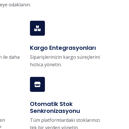
meye odaklanın.
Kargo Entegrasyonları
 ile daha
Siparişlerinizin kargo süreçlerini
hızlıca yönetin.
Otomatik Stok
Senkronizasyonu
len
Tüm platformlardaki stoklarınızı
P
tek bir yerden yönetin.