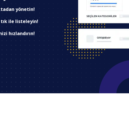
oktadan yönetin!
ık ile listeleyin!
izi hızlandırın!