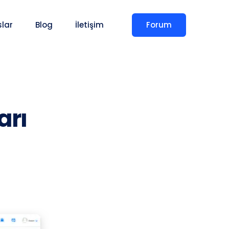
Forum
slar
Blog
İletişim
arı