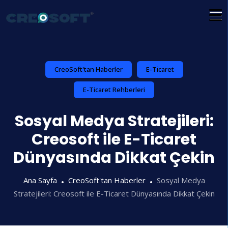
İçeriğe
atla
CreoSoft'tan Haberler
E-Ticaret
E-Ticaret Rehberleri
Sosyal Medya Stratejileri:
Creosoft ile E-Ticaret
Dünyasında Dikkat Çekin
Ana Sayfa
CreoSoft'tan Haberler
Sosyal Medya
Stratejileri: Creosoft ile E-Ticaret Dünyasında Dikkat Çekin