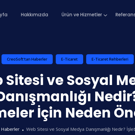
yfa
Hakkımızda
Ürün ve Hizmetler
Referan
CreoSoft'tan Haberler
E-Ticaret
E-Ticaret Rehberleri
 Sitesi ve Sosyal M
Danışmanlığı Nedir
meler İçin Neden Ö
 Haberler
Web Sitesi ve Sosyal Medya Danışmanlığı Nedir? İşle