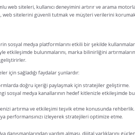
u web siteleri, kullanıcı deneyimini artırır ve arama motorlar
 web sitelerini güvenli tutmak ve müşteri verilerini korumak i
in sosyal medya platformlarını etkili bir şekilde kullanmala
yle etkileşimde bulunmalarını, marka bilinirliğini artırmaları
eliştirirler.
er için sağladığı faydalar şunlardır:
mlarda doğru içeriği paylaşmak için stratejiler geliştirme.
gi sosyal medya kanallarının hedef kitlenizle etkileşimde b
lenizi artırma ve etkileşimi teşvik etme konusunda rehberlik.
a performansınızı izleyerek stratejileri optimize etme.
dya danışmanlarından yardım alması, dijital varlıklarını güçle