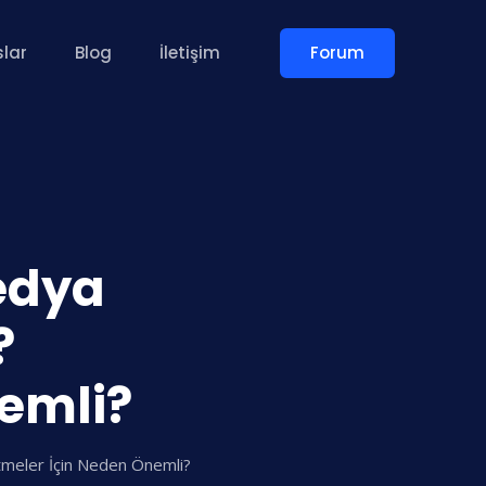
Forum
slar
Blog
İletişim
edya
?
nemli?
tmeler İçin Neden Önemli?