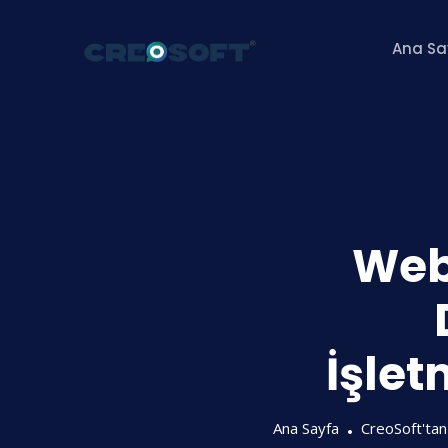
İçeriğe
atla
Ana Sa
Web
İşlet
Ana Sayfa
CreoSoft'tan