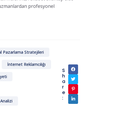
u uzmanlardan profesyonel
al Pazarlama Stratejileri
İnternet Reklamcılığı
S
h
yeti
a
r
e
:
Analizi