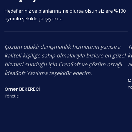
Hedefleriniz ve planlarınız ne olursa olsun sizlere %100
uyumlu şekilde çalışıyoruz.
Çözüm odaklı danışmanlık hizmetinin yanısıra
Y
kaliteli kişiliğe sahip olmalarıyla bizlere en güzel
k
hizmeti sunduğu için CreoSoft ve çözüm ortağı
a
İdeaSoft Yazılıma teşekkür ederim.
C
Yö
Ömer BEKERECİ
Yönetici