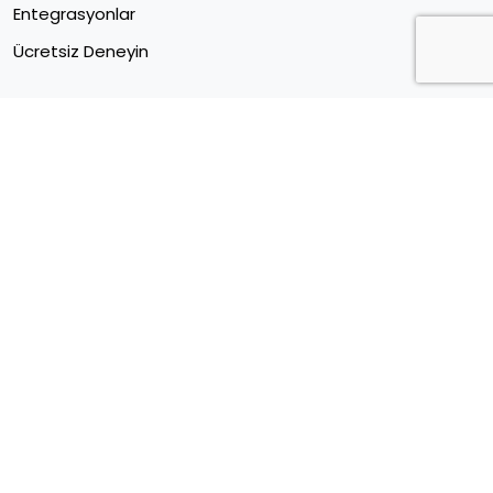
Entegrasyonlar
Ücretsiz Deneyin
Müşteri Merkezi
Sektörel E Ticaret Verileri
Kariyer
Blog
Forum
İletişim