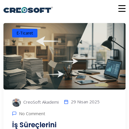
İçeriğe
atla
E-Ticaret
29 Nisan 2025
CreoSoft Akademi
No Comment
İş Süreçlerini