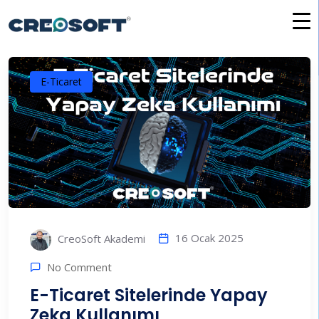
İçeriğe
atla
E-Ticaret
16 Ocak 2025
CreoSoft Akademi
No Comment
E-Ticaret Sitelerinde Yapay
Zeka Kullanımı