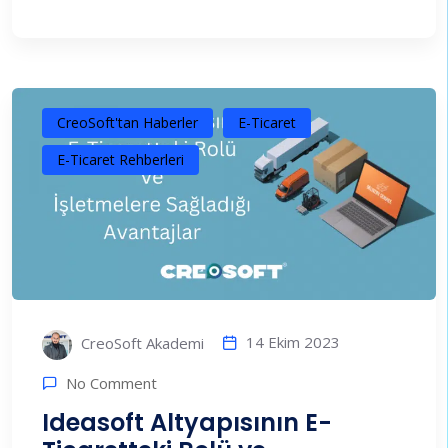
CreoSoft'tan Haberler
E-Ticaret
E-Ticaret Rehberleri
14 Ekim 2023
CreoSoft Akademi
No Comment
Ideasoft Altyapısının E-