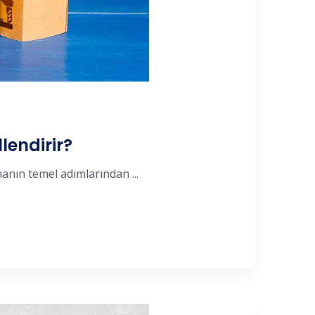
llendirir?
manın temel adımlarından ...