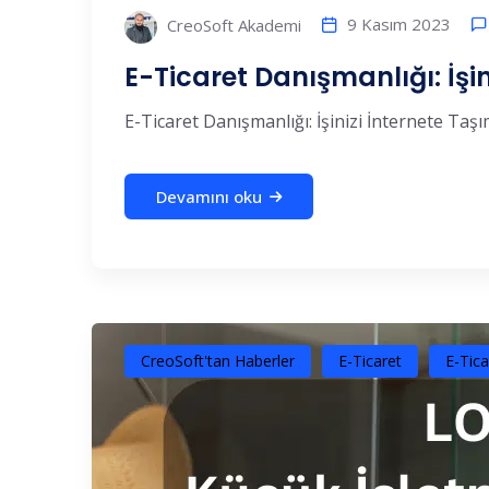
9 Kasım 2023
CreoSoft Akademi
E-Ticaret Danışmanlığı: İşi
E-Ticaret Danışmanlığı: İşinizi İnternete Taşım
Devamını oku
CreoSoft'tan Haberler
E-Ticaret
E-Tica