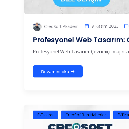
9 Kasım 2023
CreoSoft Akademi
Profesyonel Web Tasarım: Çe
Profesyonel Web Tasarım: Çevrimiçi İmajınızı G
Devamını oku
E-Ticaret
CreoSoft'tan Haberler
E-Tica