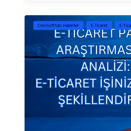
CreoSoft'tan Haberler
E-Ticaret
E-Tica