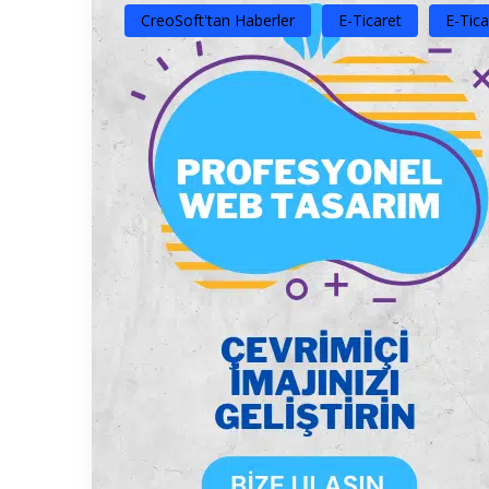
CreoSoft'tan Haberler
E-Ticaret
E-Tica