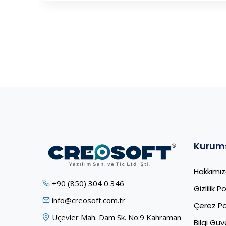
Kurum
Hakkımı
+90 (850) 304 0 346
Gizlilik Po
info@creosoft.com.tr
Çerez Pol
Üçevler Mah. Dam Sk. No:9 Kahraman
Bilgi Güve