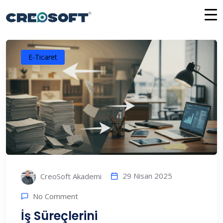
İçeriğe
atla
E-Ticaret
29 Nisan 2025
CreoSoft Akademi
No Comment
İş Süreçlerini