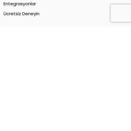
Entegrasyonlar
Ücretsiz Deneyin
Müşteri Merkezi
Sektörel E Ticaret Verileri
Kariyer
Blog
Forum
İletişim