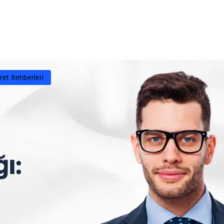
yfa
Hakkımızda
Ürün ve Hizmetler
Referan
ret Rehberleri