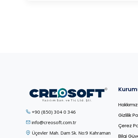
Kurum
Hakkımı
+90 (850) 304 0 346
Gizlilik Po
info@creosoft.com.tr
Çerez Pol
Üçevler Mah. Dam Sk. No:9 Kahraman
Bilgi Güve