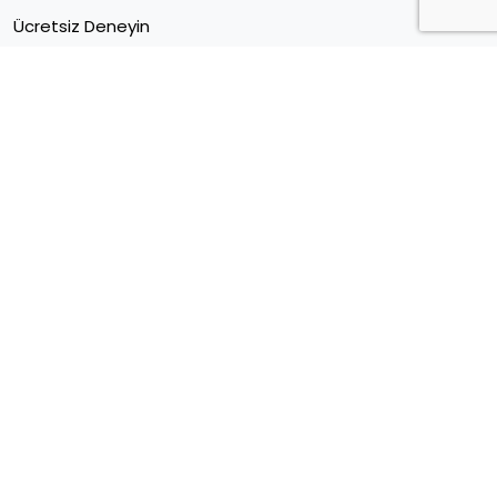
Ücretsiz Deneyin
Müşteri Merkezi
Sektörel E Ticaret Verileri
Kariyer
Blog
Forum
İletişim