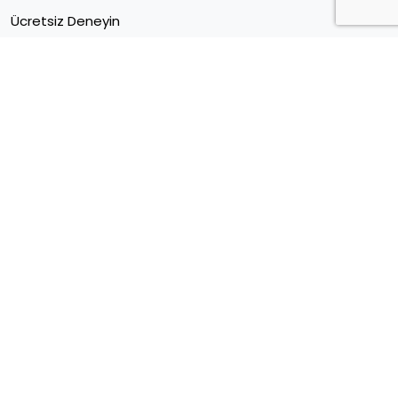
Ücretsiz Deneyin
Müşteri Merkezi
Sektörel E Ticaret Verileri
Kariyer
Blog
Forum
İletişim