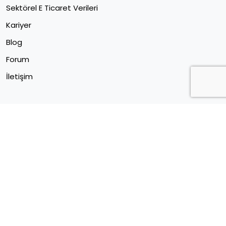
Sektörel E Ticaret Verileri
Kariyer
Blog
Forum
İletişim
© 2017 - 2024 CreoSoft® - CreoSoft Yazılım San. ve Tic.
Ltd. Şti. tescilli markasıdır.