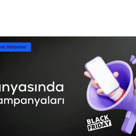
yfa
Hakkımızda
Ürün ve Hizmetler
Referan
ret Rehberleri