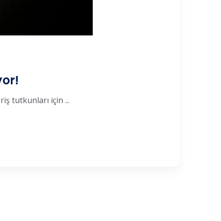
yor!
ş tutkunları için ...