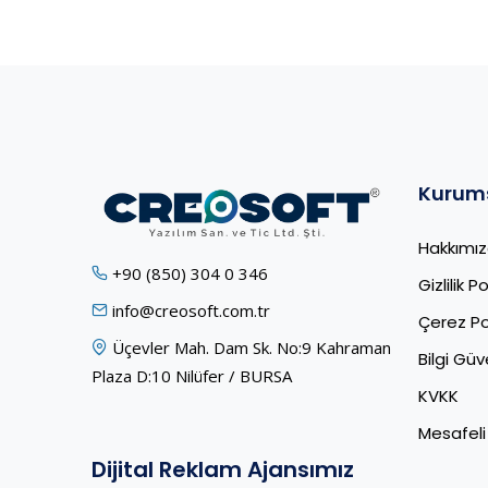
Kurum
Hakkımı
+90 (850) 304 0 346
Gizlilik Po
info@creosoft.com.tr
Çerez Pol
Üçevler Mah. Dam Sk. No:9 Kahraman
Bilgi Güve
Plaza D:10 Nilüfer / BURSA
KVKK
Mesafeli
Dijital Reklam Ajansımız