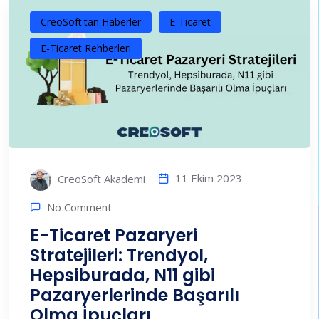
CreoSoft'tan Haberler
E-Ticaret
E-Ticaret Rehberleri
11 Ekim 2023
CreoSoft Akademi
No Comment
E-Ticaret Pazaryeri
Stratejileri: Trendyol,
Hepsiburada, N11 gibi
Pazaryerlerinde Başarılı
Olma İpuçları