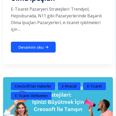
E-Ticaret Pazaryeri Stratejileri: Trendyol,
Hepsiburada, N11 gibi Pazaryerlerinde Başarılı
Olma İpuçları Pazaryerleri, e-ticaret işletmeleri
için ...
Devamını oku
CreoSoft'tan Haberler
E-İhracat
E-Ticaret
E-Ticaret Rehberleri