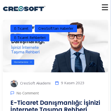
İçeriğe
atla
E-Ticaret
CreoSoft'tan Haberler
E-Ticaret Rehberleri
9 Kasım 2023
CreoSoft Akademi
No Comment
E-Ticaret Danışmanlığı: İşinizi
İnternete Taşıma Rehberi