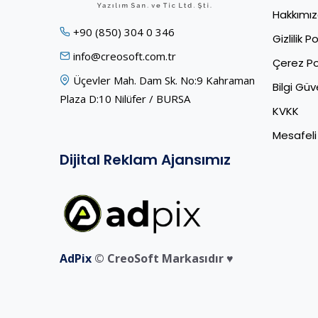
Hakkımı
+90 (850) 304 0 346
Gizlilik Po
info@creosoft.com.tr
Çerez Pol
Üçevler Mah. Dam Sk. No:9 Kahraman
Bilgi Güve
Plaza D:10 Nilüfer / BURSA
KVKK
Mesafeli
Dijital Reklam Ajansımız
AdPix
© CreoSoft Markasıdır ♥️