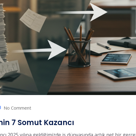
No Comment
menin 7 Somut Kazancı
cı 2025 yılına geldiğimizde iş dünyasında artık net bir gerçek 