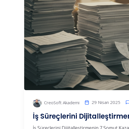
29 Nisan 2025
CreoSoft Akademi
İş Süreçlerini Dijitalleştir
İş Süreçlerini Dijitalleştirmenin 7 Somut Kazan