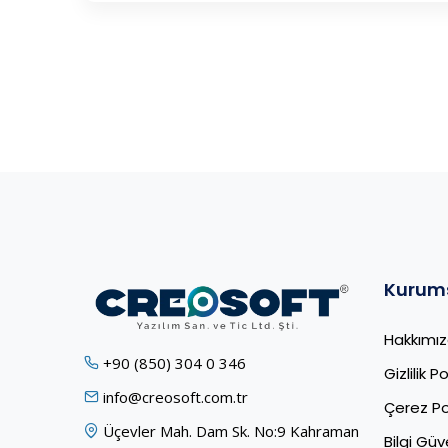
Kurum
Hakkımı
+90 (850) 304 0 346
Gizlilik Po
info@creosoft.com.tr
Çerez Pol
Üçevler Mah. Dam Sk. No:9 Kahraman
Bilgi Güve