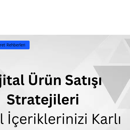
yfa
Hakkımızda
Ürün ve Hizmetler
Referan
ret Rehberleri