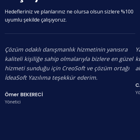
Hedefleriniz ve planlarınız ne olursa olsun sizlere %100
uyumlu şekilde çalışıyoruz.
Çözüm odaklı danışmanlık hizmetinin yanısıra
Y
kaliteli kişiliğe sahip olmalarıyla bizlere en güzel
k
hizmeti sunduğu için CreoSoft ve çözüm ortağı
a
İdeaSoft Yazılıma teşekkür ederim.
C
Yö
Ömer BEKERECİ
Yönetici