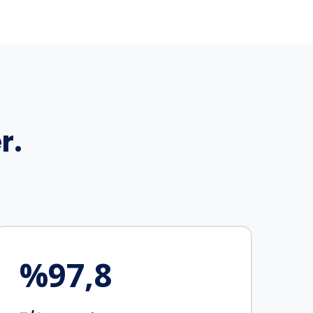
r.
%
97,8