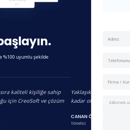
başlayın.
ere %100 uyumlu şekilde
a kaliteli kişiliğe sahip
Yaklaşık 3 aydır birlik
uğu için CreoSoft ve çözüm
kadar olan ilgi ve alaka
CANAN ÖZGÜL
Yönetici