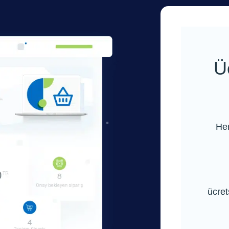
Ü
Hem
ücret