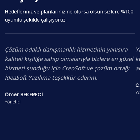
Hedefleriniz ve planlarınız ne olursa olsun sizlere %100
uyumlu şekilde çalışıyoruz.
Çözüm odaklı danışmanlık hizmetinin yanısıra
Y
kaliteli kişiliğe sahip olmalarıyla bizlere en güzel
k
hizmeti sunduğu için CreoSoft ve çözüm ortağı
a
İdeaSoft Yazılıma teşekkür ederim.
C
Yö
Ömer BEKERECİ
Yönetici