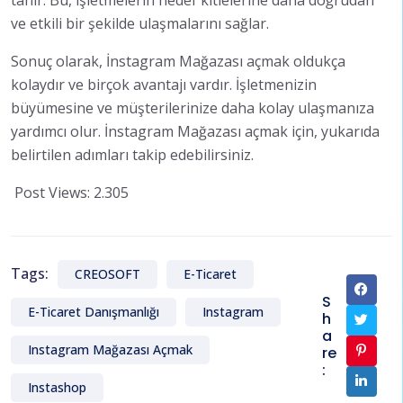
tanır. Bu, işletmelerin hedef kitlelerine daha doğrudan
ve etkili bir şekilde ulaşmalarını sağlar.
Sonuç olarak, İnstagram Mağazası açmak oldukça
kolaydır ve birçok avantajı vardır. İşletmenizin
büyümesine ve müşterilerinize daha kolay ulaşmanıza
yardımcı olur. İnstagram Mağazası açmak için, yukarıda
belirtilen adımları takip edebilirsiniz.
Post Views:
2.305
Tags:
CREOSOFT
E-Ticaret
S
E-Ticaret Danışmanlığı
Instagram
h
a
Instagram Mağazası Açmak
re
:
Instashop