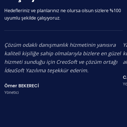
Hedefleriniz ve planlarınız ne olursa olsun sizlere %100
uyumlu şekilde çalışıyoruz.
Çözüm odaklı danışmanlık hizmetinin yanısıra
Y
kaliteli kişiliğe sahip olmalarıyla bizlere en güzel
k
hizmeti sunduğu için CreoSoft ve çözüm ortağı
a
İdeaSoft Yazılıma teşekkür ederim.
C
Yö
Ömer BEKERECİ
Yönetici