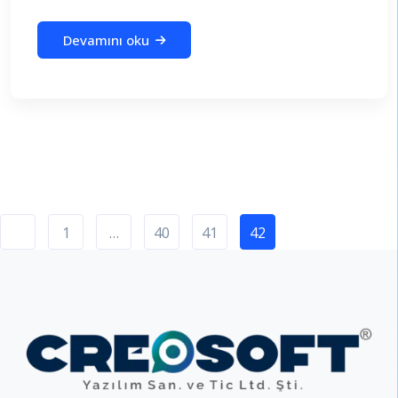
Devamını oku
1
…
40
41
42