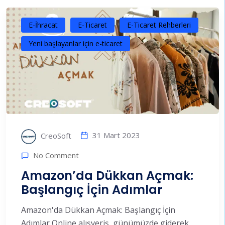
E-İhracat
E-Ticaret
E-Ticaret Rehberleri
Yeni başlayanlar için e-ticaret
31 Mart 2023
CreoSoft
No Comment
Amazon’da Dükkan Açmak:
Başlangıç İçin Adımlar
Amazon'da Dükkan Açmak: Başlangıç İçin
Adımlar Online alışveriş, günümüzde giderek