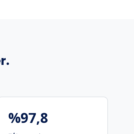
r.
%
97,8