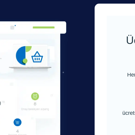
Ü
Hem
ücret