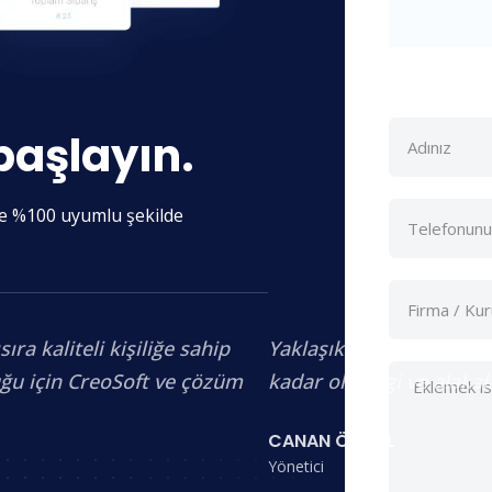
başlayın.
ere %100 uyumlu şekilde
a kaliteli kişiliğe sahip
Yaklaşık 3 aydır birlik
uğu için CreoSoft ve çözüm
kadar olan ilgi ve alaka
CANAN ÖZGÜL
Yönetici